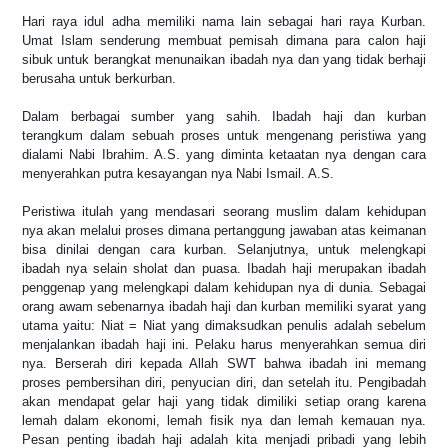
Hari raya idul adha memiliki nama lain sebagai hari raya Kurban.
Umat Islam senderung membuat pemisah dimana para calon haji
sibuk untuk berangkat menunaikan ibadah nya dan yang tidak berhaji
berusaha untuk berkurban.
Dalam berbagai sumber yang sahih. Ibadah haji dan kurban
terangkum dalam sebuah proses untuk mengenang peristiwa yang
dialami Nabi Ibrahim. A.S. yang diminta ketaatan nya dengan cara
menyerahkan putra kesayangan nya Nabi Ismail. A.S.
Peristiwa itulah yang mendasari seorang muslim dalam kehidupan
nya akan melalui proses dimana pertanggung jawaban atas keimanan
bisa dinilai dengan cara kurban. Selanjutnya, untuk melengkapi
ibadah nya selain sholat dan puasa. Ibadah haji merupakan ibadah
penggenap yang melengkapi dalam kehidupan nya di dunia. Sebagai
orang awam sebenarnya ibadah haji dan kurban memiliki syarat yang
utama yaitu: Niat = Niat yang dimaksudkan penulis adalah sebelum
menjalankan ibadah haji ini. Pelaku harus menyerahkan semua diri
nya. Berserah diri kepada Allah SWT bahwa ibadah ini memang
proses pembersihan diri, penyucian diri, dan setelah itu. Pengibadah
akan mendapat gelar haji yang tidak dimiliki setiap orang karena
lemah dalam ekonomi, lemah fisik nya dan lemah kemauan nya.
Pesan penting ibadah haji adalah kita menjadi pribadi yang lebih