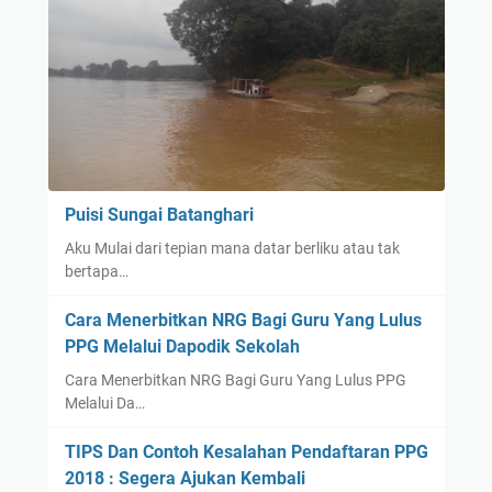
Puisi Sungai Batanghari
Aku Mulai dari tepian mana datar berliku atau tak
bertapa…
Cara Menerbitkan NRG Bagi Guru Yang Lulus
PPG Melalui Dapodik Sekolah
Cara Menerbitkan NRG Bagi Guru Yang Lulus PPG
Melalui Da…
TIPS Dan Contoh Kesalahan Pendaftaran PPG
2018 : Segera Ajukan Kembali