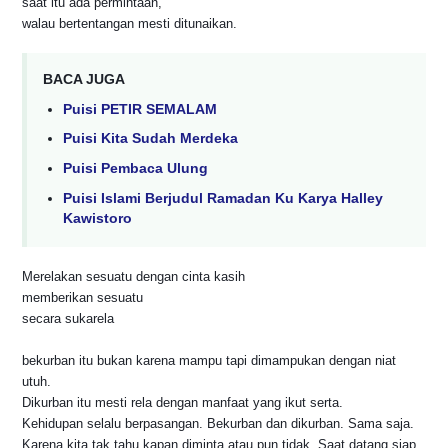
saat itu ada permintaan,
walau bertentangan mesti ditunaikan.
BACA JUGA
Puisi PETIR SEMALAM
Puisi Kita Sudah Merdeka
Puisi Pembaca Ulung
Puisi Islami Berjudul Ramadan Ku Karya Halley
Kawistoro
Merelakan sesuatu dengan cinta kasih
memberikan sesuatu
secara sukarela
bekurban itu bukan karena mampu tapi dimampukan dengan niat
utuh.
Dikurban itu mesti rela dengan manfaat yang ikut serta.
Kehidupan selalu berpasangan. Bekurban dan dikurban. Sama saja.
Karena kita tak tahu kapan diminta atau pun tidak. Saat datang siap