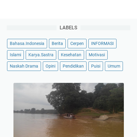
LABELS
Bahasa.Indonesia
Berita
Cerpen
INFORMASI
Islami
Karya.Sastra
Kesehatan
Motivasi
Naskah Drama
Opini
Pendidikan
Puisi
Umum