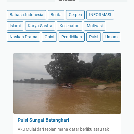
Bahasa.Indonesia
Berita
Cerpen
INFORMASI
Islami
Karya.Sastra
Kesehatan
Motivasi
Naskah Drama
Opini
Pendidikan
Puisi
Umum
Puisi Sungai Batanghari
Aku Mulai dari tepian mana datar berliku atau tak