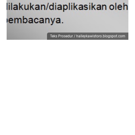
Teks Prosedur / halleykawistoro.blogspot.com