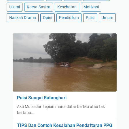
Islami
Karya.Sastra
Kesehatan
Motivasi
Naskah Drama
Opini
Pendidikan
Puisi
Umum
Puisi Sungai Batanghari
Aku Mulai dari tepian mana datar berliku atau tak
bertapa…
TIPS Dan Contoh Kesalahan Pendaftaran PPG