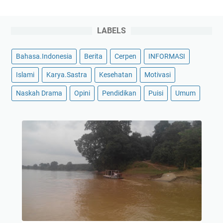
LABELS
Bahasa.Indonesia
Berita
Cerpen
INFORMASI
Islami
Karya.Sastra
Kesehatan
Motivasi
Naskah Drama
Opini
Pendidikan
Puisi
Umum